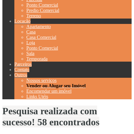
Ponto Comercial
Predio Comercial
Terreno
Locação
Apartamento
Casa
Casa Comercial
Loja
Ponto Comercial
Sala
Temporada
Parceiros
Contato
Outros
Nossos serviços
Vender ou Alugar seu Imóvel
Encomendar um imóvel
Links Utéis
Pesquisa realizada com
sucesso! 58 encontrados