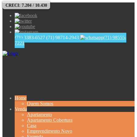
CRECI: 7.204 / 10.430
(71) 3383-6527
(71) 98714-2943
(71) 98555-
7221
Home
Quem Somos
Venda
Apartamento
Apartamento Cobertura
Casa
Empreendimento Novo
Fazenda