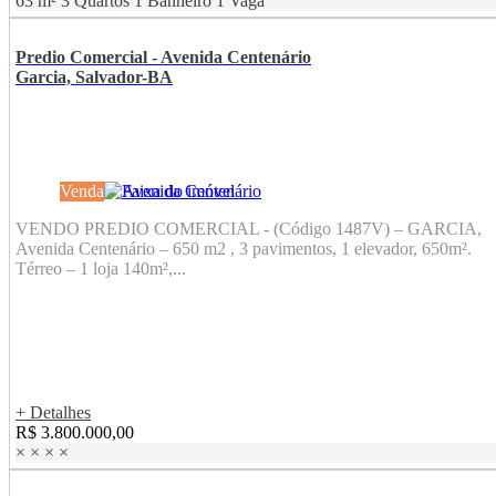
63 m²
3 Quartos
1 Banheiro
1 Vaga
Predio Comercial - Avenida Centenário
Garcia, Salvador-BA
Venda
VENDO PREDIO COMERCIAL - (Código 1487V) – GARCIA,
Avenida Centenário – 650 m2 , 3 pavimentos, 1 elevador, 650m².
Térreo – 1 loja 140m²,...
+ Detalhes
R$ 3.800.000,00
×
×
×
×