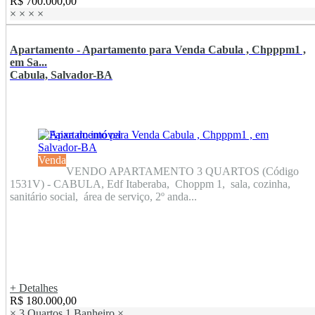
R$ 700.000,00
×
×
×
×
Apartamento - Apartamento para Venda Cabula , Chpppm1 ,
em Sa...
Cabula, Salvador-BA
Venda
VENDO APARTAMENTO 3 QUARTOS (Código
1531V) - CABULA, Edf Itaberaba, Choppm 1, sala, cozinha,
sanitário social, área de serviço, 2º anda...
+ Detalhes
R$ 180.000,00
×
3 Quartos
1 Banheiro
×