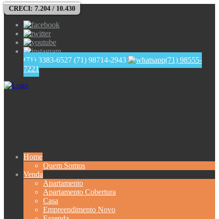
CRECI: 7.204 / 10.430
(71) 3383-6527
(71) 98714-2943
(71) 98555-
7221
Home
Quem Somos
Venda
Apartamento
Apartamento Cobertura
Casa
Empreendimento Novo
Fazenda