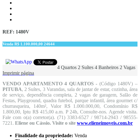
REF: 1480V
Venda
R$ 1.100.000,00
24644
4 Quartos
2 Suítes
4 Banheiros
2 Vagas
Imprimir página
VENDO APARTAMENTO 4 QUARTOS -
(Código 1480V) –
PITUBA
, 2 Suítes, 3 Varandas, sala de jantar de estar, cozinha, área
de serviço, dependência completa, 2 vagas de garagem, Salão de
Festas, Playground, quadra futebol, parque infantil, área gourmet c/
churrasqueira, 140m², Valor R$ 1.000.000,00, Condomínio R$
1.800,00, Iptu R$ 415,00 a.m. P 24h, Consulte-nos. Agende visita.
Fale com o(a) corretor(a). (71) 3383-6527 / 98714-2943 / 98555-
7221.
Eliene ou Cássio. Visite o site
www.elieneimoveis.com.br
Finalidade da propriedade:
Venda