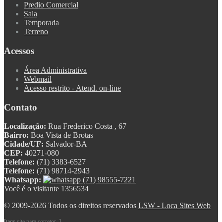
Predio Comercial
Sala
Temporada
Terreno
Acessos
Área Administrativa
Webmail
Acesso restrito - Atend. on-line
Contato
Localização:
Rua Frederico Costa , 67
Bairro:
Boa Vista de Brotas
Cidade/UF:
Salvador-BA
CEP:
40271-080
Telefone:
(71) 3383-6527
Telefone:
(71) 98714-2943
Whatsapp:
(71) 98555-7221
Você é o visitante 1356534
© 2009-2026 Todos os direitos reservados
LSW - Loca Sites Web
[tags
site para corretor
, ]