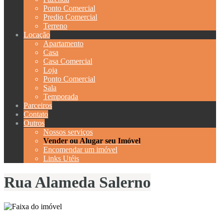
Ponto Comercial
Predio Comercial
Terreno
Locação
Apartamento
Casa
Casa Comercial
Loja
Ponto Comercial
Sala
Temporada
Parceiros
Contato
Outros
Nossos serviços
Vender ou Alugar seu Imóvel
Encomendar um imóvel
Links Utéis
Rua Alameda Salerno