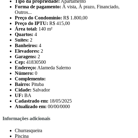
Tipo da propriedade:
Apartamento
Forma de pagamento:
À vista, À prazo, Financiado,
Outros...
Preço do Condomínio:
R$ 1.800,00
Preço do IPTU:
R$ 415,00
Área total:
140 m²
Quartos:
4
Suítes:
2
Banheiros:
4
Elevadores:
2
Garagens:
2
Cep:
41830500
Endereço:
Alameda Salerno
Número:
0
Complemento:
Bairro:
Pituba
Cidade:
Salvador
UF:
BA
Cadastrado em:
18/05/2025
Atualizado em:
00/00/0000
Informações adicionais
Churrasqueira
Piscina