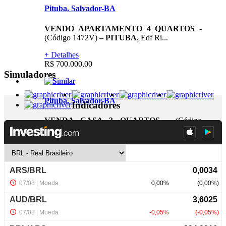
Pituba, Salvador-BA
VENDO APARTAMENTO 4 QUARTOS -
(Código 1472V) –
PITUBA
, Edf Ri...
+ Detalhes
R$ 700.000,00
Simuladores
Pituba, Salvador-BA
Indicadores
VENDA CASA 3 QUARTOS
- (Código
1510V) –
PITUBA
- Fins comerci...
+ Detalhes
R$ 1.900.000,00
NewsLetter