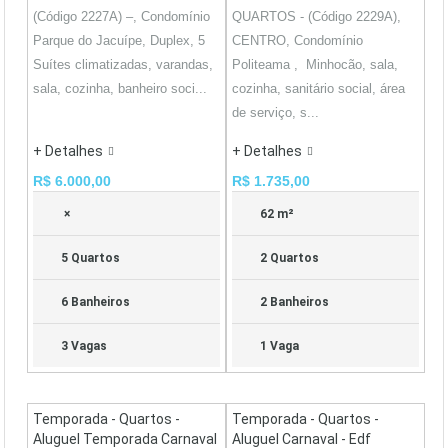
(Código 2227A) –, Condomínio
QUARTOS - (Código 2229A),
Parque do Jacuípe, Duplex, 5
CENTRO, Condomínio
Suítes climatizadas, varandas,
Politeama , Minhocão, sala,
sala, cozinha, banheiro soci...
cozinha, sanitário social, área
de serviço, s...
+ Detalhes
+ Detalhes
R$ 6.000,00
R$ 1.735,00
×
62 m²
5 Quartos
2 Quartos
6 Banheiros
2 Banheiros
3 Vagas
1 Vaga
Temporada - Quartos -
Temporada - Quartos -
Aluguel Temporada Carnaval
Aluguel Carnaval - Edf