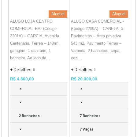
Aluguel
Aluguel
ALUGO LOJA CENTRO
ALUGO CASA COMERCIAL -
COMERCIAL FM- (Código
(Código 2200A) – CANELA, 3
2201A) – GARCIA, Avenida
Pavimentos – Área privativa
Centenário, Térrea – 140m²,
543 m2, Pavimento Térreo –
garagem, 1 sanitário, 1
Varanda, 2 banheiros, copa,
banheiro. Ao lado da...
cozi...
+ Detalhes
+ Detalhes
R$ 4.800,00
R$ 20.000,00
×
×
×
×
2 Banheiros
7 Banheiros
×
7 Vagas