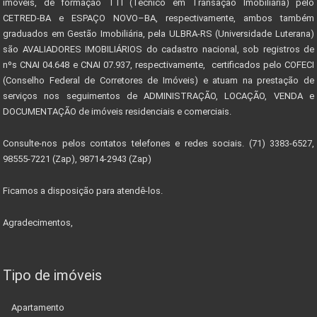
imóveis, de formação TTI (Técnico em Transação Imobiliária) pelo
CETRED-BA e ESPAÇO NOVO–BA, respectivamente, ambos também
graduados em Gestão Imobiliária, pela ULBRA-RS (Universidade Luterana)
são AVALIADORES IMOBILIÁRIOS do cadastro nacional, sob registros de
nºs CNAI 04.648 e CNAI 07.937, respectivamente, certificados pelo COFECI
(Conselho Federal de Corretores de Imóveis) e atuam na prestação de
serviços nos seguimentos de ADMINISTRAÇÃO, LOCAÇÃO, VENDA e
DOCUMENTAÇÃO de imóveis residenciais e comerciais.
Consulte-nos pelos contatos telefones e redes sociais. (71) 3383-6527,
98555-7221 (Zap), 98714-2943 (Zap)
Ficamos a disposição para atendê-los.
Agradecimentos,
Tipo de imóveis
Apartamento