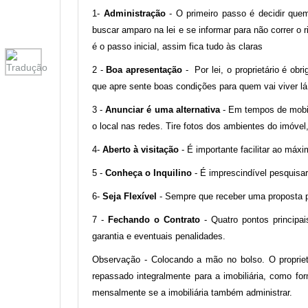
1-
Administração
- O primeiro passo é decidir que
buscar amparo na lei e se informar para não correr o 
é o passo inicial, assim fica tudo às claras
2 -
Boa apresentação
- Por lei, o proprietário é ob
que apre sente boas condições para quem vai viver lá
3 -
Anunciar é uma alternativa
- Em tempos de mobilid
o local nas redes. Tire fotos dos ambientes do imóv
4-
Aberto à visitação
- É importante facilitar ao máxi
5 -
Conheça o Inquilino
- É imprescindível pesquisar
6-
Seja Flexível
- Sempre que receber uma proposta por
7 -
Fechando o Contrato
- Quatro pontos principa
garantia e eventuais penalidades.
Observação - Colocando a mão no bolso. O propriet
repassado integralmente para a imobiliária, como fo
mensalmente se a imobiliária também administrar.