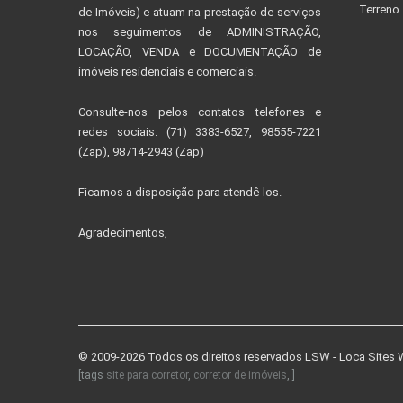
Terreno
de Imóveis) e atuam na prestação de serviços
nos seguimentos de ADMINISTRAÇÃO,
LOCAÇÃO, VENDA e DOCUMENTAÇÃO de
imóveis residenciais e comerciais.
Consulte-nos pelos contatos telefones e
redes sociais. (71) 3383-6527, 98555-7221
(Zap), 98714-2943 (Zap)
Ficamos a disposição para atendê-los.
Agradecimentos,
© 2009-2026 Todos os direitos reservados
LSW - Loca Sites
[tags
site para corretor
,
corretor de imóveis
, ]