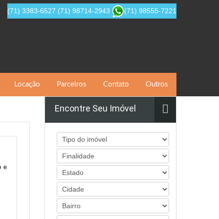
(71) 3383-6527
(71) 98714-2943
(71) 98555-7221
Locação
Parceiros
Contato
Outros
Encontre Seu Imóvel
o e