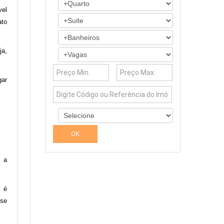
vel
ato
ja,
gar
, a
l é
-se