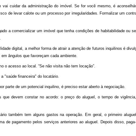
m vai cuidar da administração do imóvel. Se for você mesmo, é aconselhá
risco de levar calote ou um processo por irregularidades. Formalizar um contr
rigado a comercializar um imóvel que tenha condições de habitabilidade ou se
.
ade digital, a melhor forma de atrair a atenção de futuros inquilinos é divul
el, em ângulos que favoreçam cada ambiente.
mo o acesso ao local. “Se não visita não tem locação”.
 a "saúde financeira" do locatário.
 parte de um potencial inquilino, é preciso estar aberto à negociação.
is que devem constar no acordo: o preço do aluguel, o tempo de vigência
ário também tem alguns gastos na operação. Em geral, o primeiro alugue
rma de pagamento pelos serviços anteriores ao aluguel. Depois disso, paga