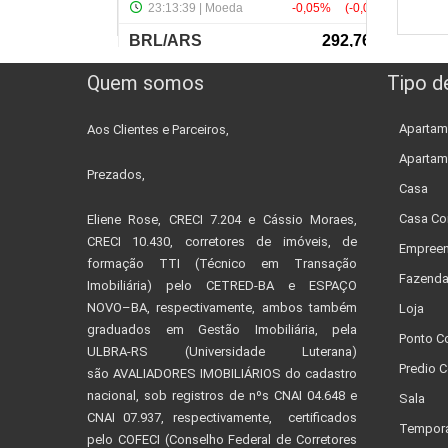
Quem somos
Tipo d
Apartam
Aos Clientes e Parceiros,
Apartam
Prezados,
Casa
Casa Co
Eliene Rose, CRECI 7.204 e Cássio Moraes,
CRECI 10.430, corretores de imóveis, de
Empreen
formação TTI (Técnico em Transação
Fazend
Imobiliária) pelo CETRED-BA e ESPAÇO
NOVO–BA, respectivamente, ambos também
Loja
graduados em Gestão Imobiliária, pela
Ponto C
ULBRA-RS (Universidade Luterana)
Predio C
são AVALIADORES IMOBILIÁRIOS do cadastro
nacional, sob registros de nºs CNAI 04.648 e
Sala
CNAI 07.937, respectivamente, certificados
Tempor
pelo COFECI (Conselho Federal de Corretores