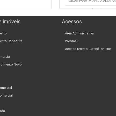
DICAS PARA IMÓVEL À ALUGAR
DICAS PARA IMÓVEL À VENDA
DICAS DOCUMENTAÇÃO DE
e imóveis
Acessos
IMOVEL
ento
Área Administrativa
ento Cobertura
Webmail
Acesso restrito - Atend. on-line
mercial
dimento Novo
a
omercial
omercial
ada