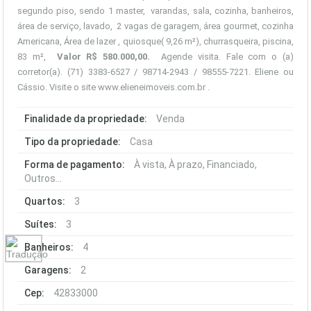
segundo piso, sendo 1 master, varandas, sala, cozinha, banheiros,
área de serviço, lavado, 2 vagas de garagem, área gourmet, cozinha
Americana, Área de lazer , quiosque( 9,26 m²), churrasqueira, piscina,
83 m²,
Valor R$ 580.000,00
.
Agende visita. Fale com o (a)
corretor(a). (71) 3383-6527 / 98714-2943 / 98555-7221. Eliene ou
Cássio. Visite o site
www.elieneimoveis.com.br
.
Finalidade da propriedade:
Venda
Tipo da propriedade:
Casa
Forma de pagamento:
À vista, À prazo, Financiado,
Outros...
Quartos:
3
Suítes:
3
Banheiros:
4
Garagens:
2
Cep:
42833000