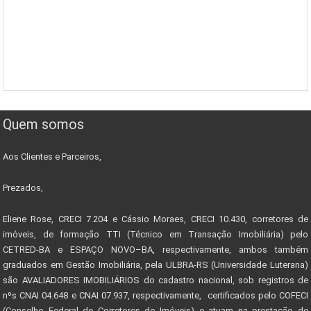
Quem somos
Aos Clientes e Parceiros,
Prezados,
Eliene Rose, CRECI 7.204 e Cássio Moraes, CRECI 10.430, corretores de
imóveis, de formação TTI (Técnico em Transação Imobiliária) pelo
CETRED-BA e ESPAÇO NOVO–BA, respectivamente, ambos também
graduados em Gestão Imobiliária, pela ULBRA-RS (Universidade Luterana)
são AVALIADORES IMOBILIÁRIOS do cadastro nacional, sob registros de
nºs CNAI 04.648 e CNAI 07.937, respectivamente, certificados pelo COFECI
(Conselho Federal de Corretores de Imóveis) e atuam na prestação de