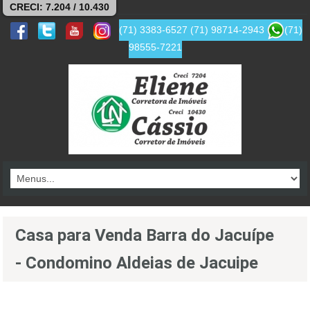
CRECI: 7.204 / 10.430
(71) 3383-6527
(71) 98714-2943
(71)
98555-7221
Casa para Venda Barra do Jacuípe
- Condomino Aldeias de Jacuipe