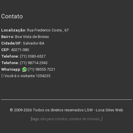
Contato
Localização:
Rua Frederico Costa , 67
Bairro:
Boa Vista de Brotas
Cidade/UF:
Salvador-BA
CEP:
40271-080
Telefone:
(71) 3383-6527
Telefone:
(71) 98714-2943
Whatsapp:
(71) 98555-7221
Você é o visitante 1354235
© 2009-2026 Todos os direitos reservados
LSW - Loca Sites Web
[tags
site para corretor
,
corretor de imóveis
, ]