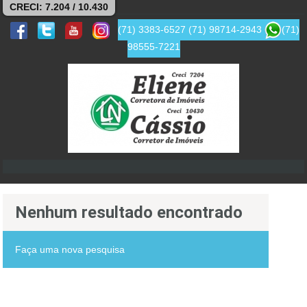
CRECI: 7.204 / 10.430
(71) 3383-6527
(71) 98714-2943
(71)
98555-7221
Nenhum resultado encontrado
Faça uma nova pesquisa