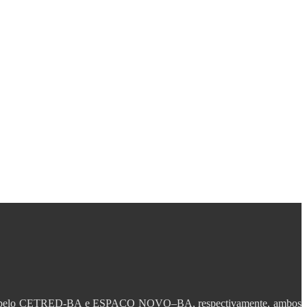
iária) pelo CETRED-BA e ESPAÇO NOVO–BA, respectivamente, ambos