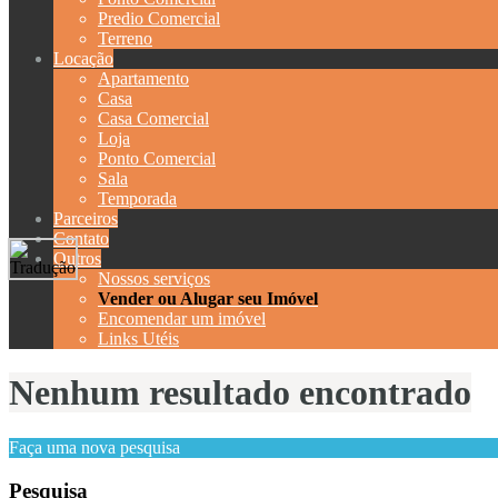
Predio Comercial
Terreno
Locação
Apartamento
Casa
Casa Comercial
Loja
Ponto Comercial
Sala
Temporada
Parceiros
Contato
Outros
Nossos serviços
Vender ou Alugar seu Imóvel
Encomendar um imóvel
Links Utéis
Nenhum resultado encontrado
Faça uma nova pesquisa
Pesquisa