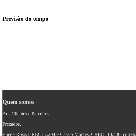
Previsão do tempo
Quem somos
Aos Clientes e Parceiros,
Prezados,
Eliene Rose, CRECI 7.204 e Cássio Moraes, CRECI 10.430, corre