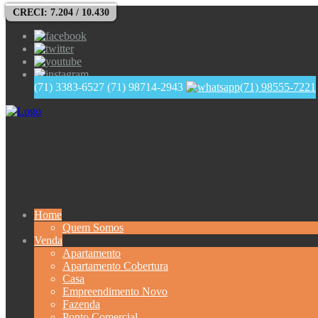
CRECI: 7.204 / 10.430
(71) 3383-6527
(71) 98714-2943
(71) 98555-7221
Home
Quem Somos
Venda
Apartamento
Apartamento Cobertura
Casa
Empreendimento Novo
Fazenda
Ponto Comercial