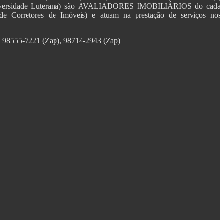
versidade Luterana) são AVALIADORES IMOBILIÁRIOS do cadastr
eral de Corretores de Imóveis) e atuam na prestação de ser
27, 98555-7221 (Zap), 98714-2943 (Zap)