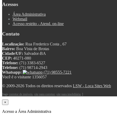
Acessos
Área Administrativa
Webmail
Acesso restrito - Atend. on-line
Contato
Localização:
Rua Frederico Costa , 67
Bairro:
Boa Vista de Brotas
Cidade/UF:
Salvador-BA
CEP:
40271-080
Telefone:
(71) 3383-6527
Telefone:
(71) 98714-2943
Whatsapp:
(71) 98555-7221
Você é o visitante 1356057
© 2009-2026 Todos os direitos reservados
LSW - Loca Sites Web
[tags
corretor de imóveis
,
site para corretor
,
site para imobiliária
, ]
×
Acesso a Área Administrativa