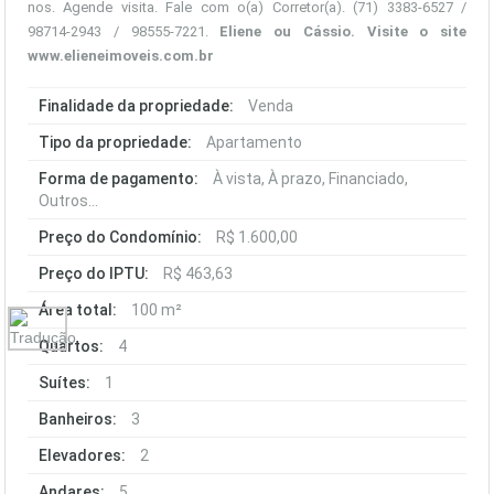
nos. Agende visita. Fale com o(a) Corretor(a). (71) 3383-6527 /
98714-2943 / 98555-7221.
Eliene ou Cássio. Visite o site
www.elieneimoveis.com.br
Finalidade da propriedade:
Venda
Tipo da propriedade:
Apartamento
Forma de pagamento:
À vista, À prazo, Financiado,
Outros...
Preço do Condomínio:
R$ 1.600,00
Preço do IPTU:
R$ 463,63
Área total:
100 m²
Quartos:
4
Suítes:
1
Banheiros:
3
Elevadores:
2
Andares:
5