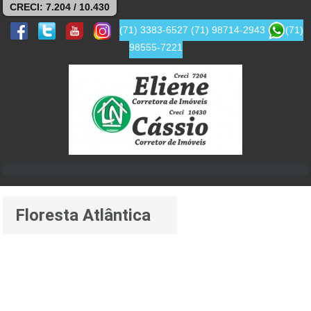
CRECI: 7.204 / 10.430
(71) 3383-6527
(71) 98714-2943
(71)
98555-7221
Floresta Atlântica