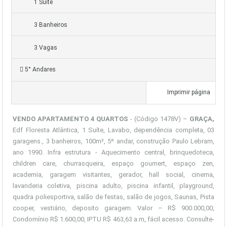
1 Suíte
3 Banheiros
3 Vagas
5° Andares
Imprimir página
VENDO APARTAMENTO 4 QUARTOS
- (Código 1478V) –
GRAÇA,
Edf Floresta Atlântica, 1 Suíte, Lavabo, dependência completa, 03
garagens., 3 banheiros, 100m², 5º andar, construção Paulo Lebram,
ano 1990. Infra estrutura - Aquecimento central, brinquedoteca,
children care, churrasqueira, espaço goumert, espaço zen,
academia, garagem visitantes, gerador, hall social, cinema,
lavanderia coletiva, piscina adulto, piscina infantil, playground,
quadra poliesportiva, salão de festas, salão de jogos, Saunas, Pista
cooper, vestiário, deposito garagem. Valor – R$ 900.000,00,
Condomínio R$ 1.600,00, IPTU R$ 463,63 a.m, fácil acesso. Consulte-