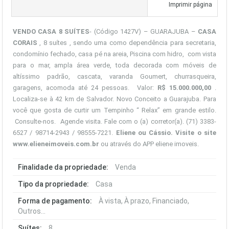
Imprimir página
VENDO CASA 8 SUÍTES
- (Código 1427V) – GUARAJUBA –
CASA
CORAIS
, 8 suítes , sendo uma como dependência para secretaria,
condomínio fechado, casa pé na areia, Piscina com hidro, com vista
para o mar, ampla área verde, toda decorada com móveis de
altíssimo padrão, cascata, varanda Goumert, churrasqueira,
garagens, acomoda até 24 pessoas. Valor:
R$ 15.000.000,00
.
Localiza-se à 42 km de Salvador. Novo Conceito a Guarajuba. Para
você que gosta de curtir um Tempinho “ Relax” em grande estilo.
Consulte-nos. Agende visita. Fale com o (a) corretor(a). (71) 3383-
6527 / 98714-2943 / 98555-7221.
Eliene ou Cássio. Visite o site
www.elieneimoveis.com.br
ou através do APP eliene imoveis.
Finalidade da propriedade:
Venda
Tipo da propriedade:
Casa
Forma de pagamento:
À vista, À prazo, Financiado,
Outros...
Suítes:
8