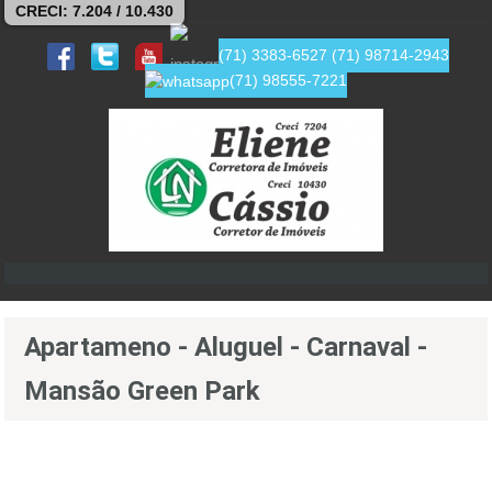
CRECI: 7.204 / 10.430
(71) 3383-6527
(71) 98714-2943
(71) 98555-7221
Apartameno - Aluguel - Carnaval -
Mansão Green Park