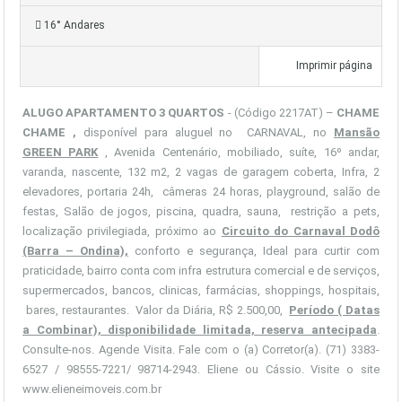
16° Andares
Imprimir página
ALUGO APARTAMENTO 3 QUARTOS
- (Código 2217AT) –
CHAME
CHAME ,
disponível para aluguel no CARNAVAL, no
Mansão
GREEN PARK
, Avenida Centenário, mobiliado, suíte, 16º andar,
varanda, nascente, 132 m2, 2 vagas de garagem coberta, Infra, 2
elevadores, portaria 24h, câmeras 24 horas, playground, salão de
festas, Salão de jogos, piscina, quadra, sauna, restrição a pets,
localização privilegiada, próximo ao
Circuito do Carnaval Dodô
(Barra – Ondina),
conforto e segurança, Ideal para curtir com
praticidade, bairro conta com infra estrutura comercial e de serviços,
supermercados, bancos, clinicas, farmácias, shoppings, hospitais,
bares, restaurantes. Valor da Diária, R$ 2.500,00,
Período ( Datas
a Combinar), disponibilidade limitada, reserva antecipada
.
Consulte-nos. Agende Visita. Fale com o (a) Corretor(a). (71) 3383-
6527 / 98555-7221/ 98714-2943. Eliene ou Cássio. Visite o site
www.elieneimoveis.com.br