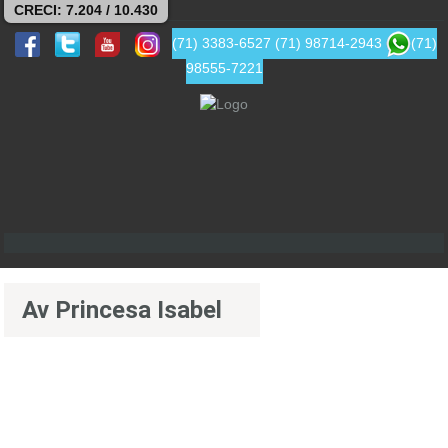
CRECI: 7.204 / 10.430
(71) 3383-6527
(71) 98714-2943
(71)
98555-7221
Av Princesa Isabel