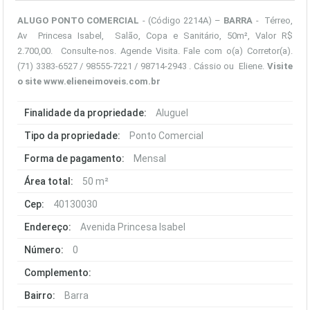
ALUGO PONTO COMERCIAL
- (Código 2214A) –
BARRA
- Térreo,
Av Princesa Isabel, Salão, Copa e Sanitário, 50m², Valor R$
2.700,00. Consulte-nos. Agende Visita. Fale com o(a) Corretor(a).
(71) 3383-6527 / 98555-7221 / 98714-2943 . Cássio ou Eliene.
Visite
o site
www.elieneimoveis.com.br
Finalidade da propriedade:
Aluguel
Tipo da propriedade:
Ponto Comercial
Forma de pagamento:
Mensal
Área total:
50 m²
Cep:
40130030
Endereço:
Avenida Princesa Isabel
Número:
0
Complemento:
Bairro:
Barra