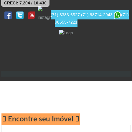
CRECI: 7.204 / 10.430
(71) 3383-6527
(71) 98714-2943
(71)
98555-7221
Encontre seu Imóvel