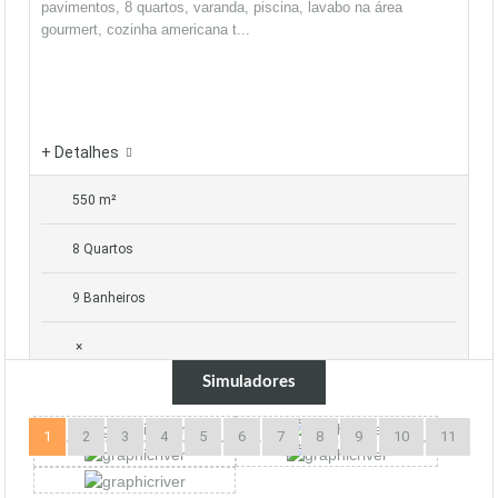
pavimentos, 8 quartos, varanda, piscina, lavabo na área
gourmert, cozinha americana t...
+ Detalhes
550 m²
8 Quartos
9 Banheiros
×
Simuladores
1
2
3
4
5
6
7
8
9
10
11