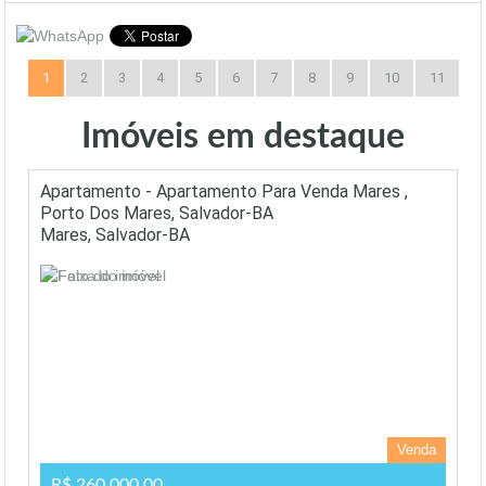
1
2
3
4
5
6
7
8
9
10
11
Imóveis em destaque
Apartamento - Apartamento Para Venda Mares ,
Porto Dos Mares, Salvador-BA
Mares, Salvador-BA
Venda
R$ 260.000,00